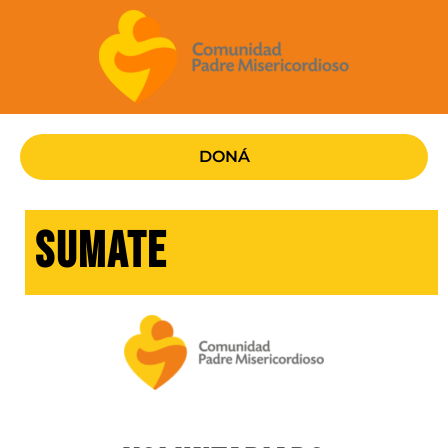
Ir
al
contenido
DONÁ
SUMATE