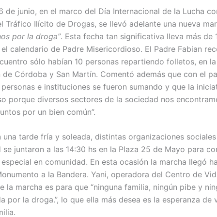
6 de junio, en el marco del Día Internacional de la Lucha co
el Tráfico Ilícito de Drogas, se llevó adelante una nueva m
os por la droga”
. Esta fecha tan significativa lleva más de
 el calendario de Padre Misericordioso. El Padre Fabian re
cuentro sólo habían 10 personas repartiendo folletos, en la
n de Córdoba y San Martín. Comentó además que con el pa
personas e instituciones se fueron sumando y que la inicia
o porque diversos sectores de la sociedad nos encontram
juntos por un bien común”.
 una tarde fría y soleada, distintas organizaciones sociale
d se juntaron a las 14:30 hs en la Plaza 25 de Mayo para 
n especial en comunidad. En esta ocasión la marcha llegó ha
Monumento a la Bandera. Yani, operadora del Centro de Vida
 la marcha es para que “ninguna familia, ningún pibe y ni
a por la droga.”, lo que ella más desea es la esperanza de v
ilia.