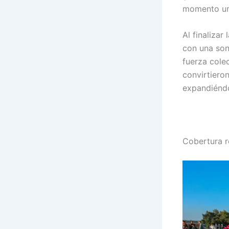
momento un
Al finaliza
con una son
fuerza cole
convirtiero
expandiénd
Cobertura r