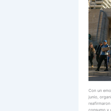
Con un emot
junio, orga
reafirmaron 
consumo y c