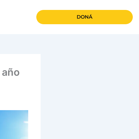
DONÁ
o año