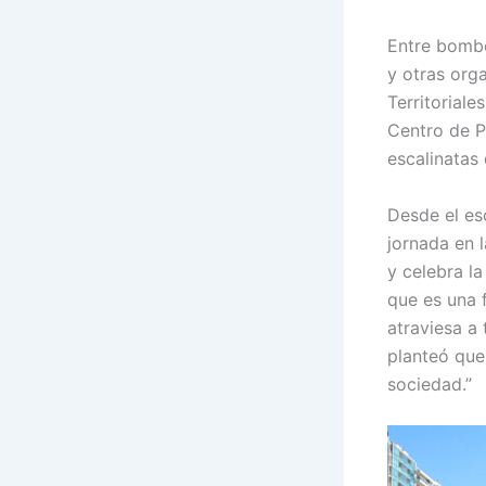
Entre bombo
y otras org
Territoriale
Centro de P
escalinatas
Desde el esc
jornada en l
y celebra l
que es una 
atraviesa a
planteó que
sociedad.”