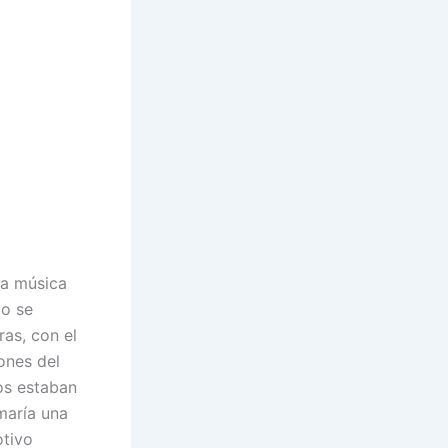
na música
io se
ras, con el
ones del
cos estaban
maría una
otivo