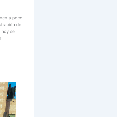
poco a poco
stración de
s hoy se
r