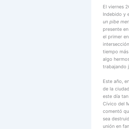
El viernes 2
Indebido y 
un pibe men
presente en
el primer en
intersecció
tiempo más 
algo hermos
trabajando 
Este año, en
de la ciuda
este día ta
Cívico del 
comentó que
sea destruid
unión en fam