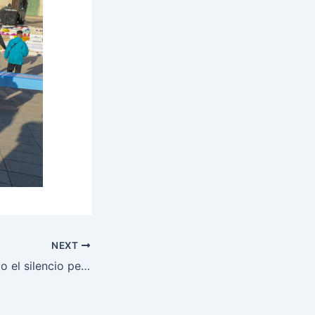
NEXT
Tejer la red cuando el silencio pesa: el espacio que abraza a las familias en la Iglesia Buen Pastor