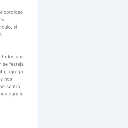
ericordioso
es
culo, el
s
e todos una
n se festeja
ata, agregó
ue nos
mo centro,
mos para la