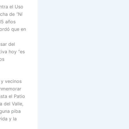
ntra el Uso
archa de
“Ni
 15 años
cordó que en
sar del
tiva hoy “es
os
s y vecinos
conmemorar
sta el Patio
 del Valle,
nguna piba
ida y la