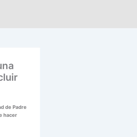
 una
luir
ad de Padre
e hacer