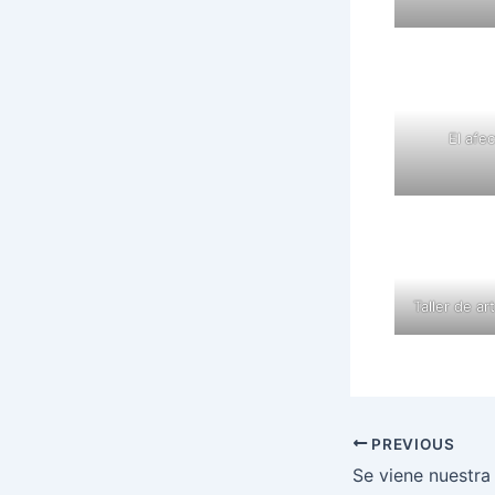
El afe
Taller de a
PREVIOUS