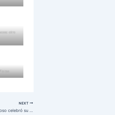
uosa: otro
Flores
NEXT
Padre Misericordioso celebró su primera cena benéfica