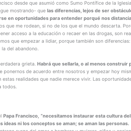
ncisco desde que asumió como Sumo Pontífice de la Iglesia
sigue mostrando- que
las diferencias, lejos de ser obstácu
rse en oportunidades para entender porqué nos distanci
los que me rodean, si no de los que el mundo descarta. Por
 tener acceso a la educación o recaer en las drogas, son re
emos que empezar a lidiar, porque también son diferencias:
y la del abandono.
 verdadera grieta.
Habrá que sellarla, o al menos construir
e ponernos de acuerdo entre nosotros y empezar hoy mism
n estas realidades que nadie merece vivir. Las oportunidad
a todos.
el
Papa Francisco,
“necesitamos instaurar esta cultura de
as ideas ni los conceptos se aman; se aman las personas.
ntrega surge del amor a hombres y mujeres, niños y ancian