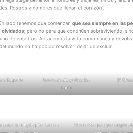
es. Rostros y nombres que llenan el corazón”.
gún lado tenemos que comenzar,
que sea siempre en las per
 olvidados
; pero no para que continúen sobreviviendo, sin
uno de nosotros. Abracemos la vida como nunca y devolv
del mundo no ha podido resolver: dejar de excluir.
ro Baigorria
Centro de día y niñez San
B° Crista
Pablo
 para que ningún pibe muera a
Marchamos para que ningún pi
casusa de las drogas
casusa de las drogas