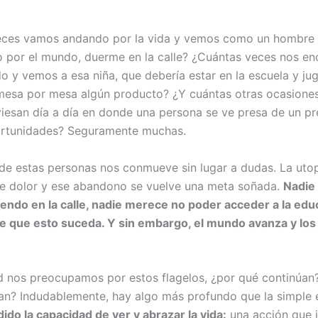
eces vamos andando por la vida y vemos como un hombre
por el mundo, duerme en la calle? ¿Cuántas veces nos e
 y vemos a esa niña, que debería estar en la escuela y ju
esa por mesa algún producto? ¿Y cuántas otras ocasiones
viesan día a día en donde una persona se ve presa de un p
ortunidades? Seguramente muchas.
 de estas personas nos conmueve sin lugar a dudas. La uto
se dolor y ese abandono se vuelve una meta soñada.
Nadie
endo en la calle, nadie merece no poder acceder a la edu
e que esto suceda. Y sin embargo, el mundo avanza y los
d nos preocupamos por estos flagelos, ¿por qué continúan
an? Indudablemente, hay algo más profundo que la simple 
do la capacidad de ver y abrazar la vida:
una acción que 