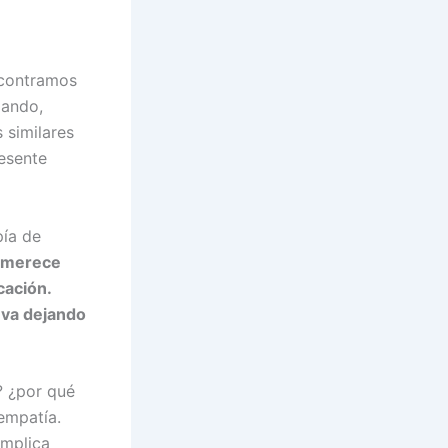
ncontramos
gando,
 similares
resente
pía de
 merece
cación.
 va dejando
? ¿por qué
empatía.
implica