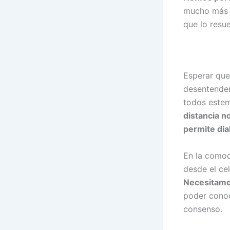
mucho más q
que lo resue
Esperar que
desentender
todos este
distancia no
permite dia
En la comod
desde el cel
Necesitamos
poder conoce
consenso.