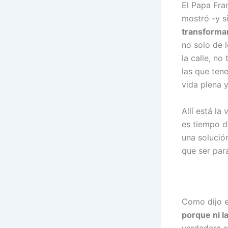
El Papa Fra
mostró -y 
transforma
no solo de 
la calle, no
las que ten
vida plena 
Allí está la
es tiempo d
una solució
que ser par
Como dijo 
porque ni l
verdadera e