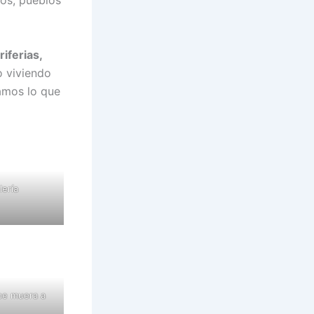
iferias,
o viviendo
amos lo que
lería
be muera a