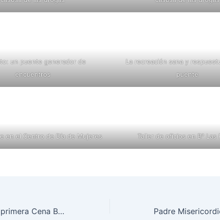
cto: un puente generador de
La recreación sana y respuest
encuentros
puente
rte en el Centro de Día de Mujeres
Taller de oficios en B° Las 
Se viene nuestra primera Cena Beneficio