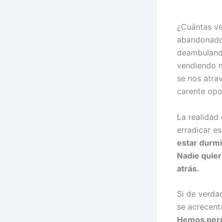
¿Cuántas v
abandonado 
deambulando
vendiendo m
se nos atra
carente op
La realidad
erradicar e
estar durmi
Nadie quier
atrás.
Si de verda
se acrecent
Hemos perdi