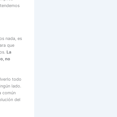
retendemos
os nada, es
ara que
ros.
La
ro, no
lverlo todo
ingún lado.
a común
olución del