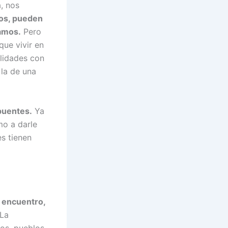
, nos
los, pueden
amos.
Pero
que vivir en
alidades con
 la de una
 puentes.
Ya
o a darle
es tienen
l encuentro,
La
os, pueblos