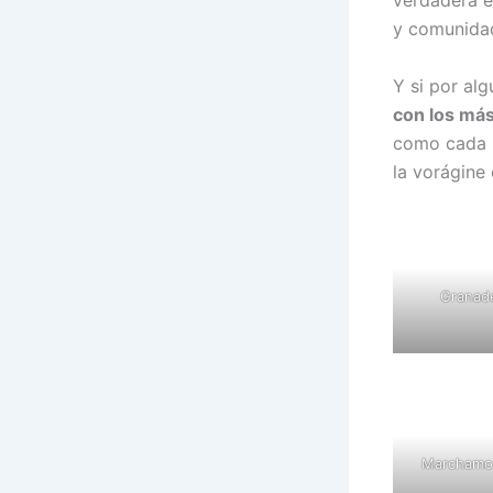
y comunidad
Y si por al
con los más
como cada 
la vorágine 
Granade
Marchamos