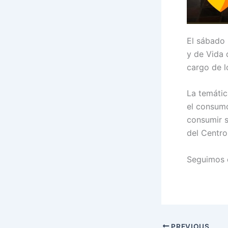
El sábado 
y de Vida 
cargo de l
La temátic
el consumo
consumir s
del Centro
Seguimos 
PREVIOUS