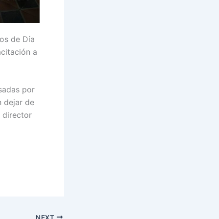
os de Día
citación a
esadas por
n dejar de
 director
NEXT