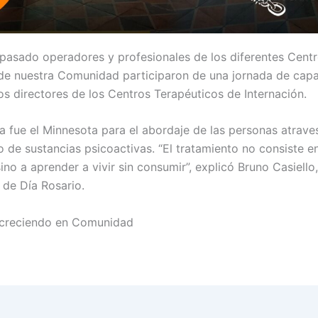
pasado operadores y profesionales de los diferentes Centr
de nuestra Comunidad participaron de una jornada de capa
os directores de los Centros Terapéuticos de Internación.
a fue el Minnesota para el abordaje de las personas atrav
 de sustancias psicoactivas. “El tratamiento no consiste e
ino a aprender a vivir sin consumir”, explicó Bruno Casiello,
 de Día Rosario.
creciendo en Comunidad