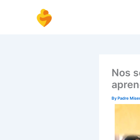
Skip
to
content
Nos s
apre
By
Padre Mise